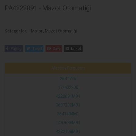
PA4222091 - Mazot Otomatiği
Kategoriler:
Motor
,
Mazot Otomatiği
Paylaş
Tweet
Save
Linked
Massey Ferguson
2641725
17/402200
4222091M91
3637290M91
3641404M1
1447688M91
4222108M91