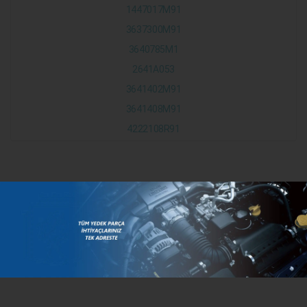
1447017M91
3637300M91
3640785M1
2641A053
3641402M91
3641408M91
4222108R91
KATEGORILER
MARKALAR