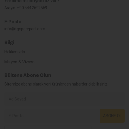
Yardıma mı ihtiyacınız var?
Arayın:
+90 544 2692569
E-Posta
info@kgsparepart.com
Bilgi
Hakkımızda
Misyon & Vizyon
Bültene Abone Olun
Sitemize abone olarak yeni ürünlerden haberdar olabilirsiniz.
ABONE OL