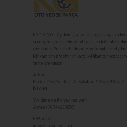
KG OTOMOTİV yetişmiş ve yetkin çalışanlarıyla yurtiçi 
yurtdışı müşterileri için kaliteli ve güvenilir ürünler tedar
etmektedir. Bu doğrultuda kalite sağlamak ve geliştir
için yaptığımız faaliyetler kalite politikamızın vazgeçil
temel prensibidir.
Adres
Merdan Park Yeni Mah. Ak Sokak No.4C Daire 9 Silivri /
İSTANBUL
Yardıma mı ihtiyacınız var?
Arayın:
+90 544 2692569
E-Posta
info@kgsparepart.com