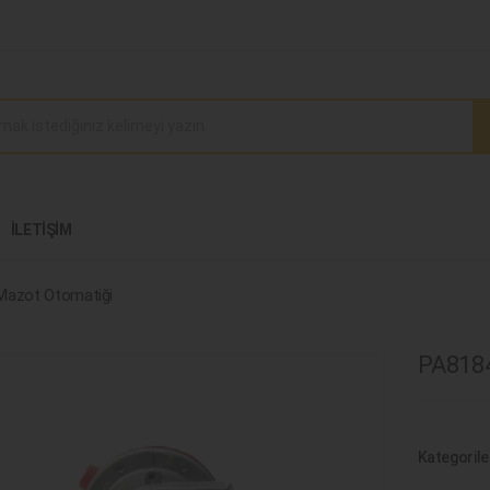
İLETIŞIM
Mazot Otomatiği
PA8184
Kategorile