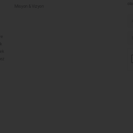
ola
Misyon & Vizyon
ve
ik
mek
mez