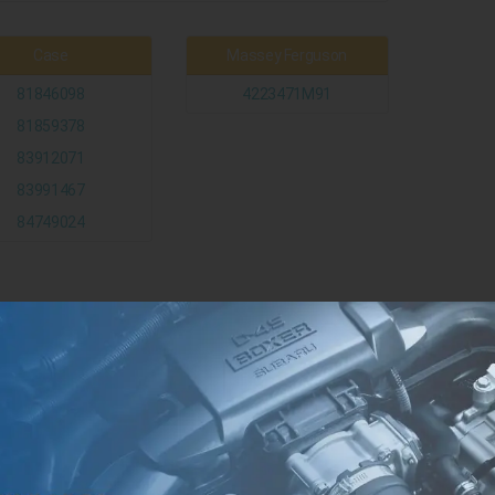
Case
Massey Ferguson
81846098
4223471M91
81859378
83912071
83991467
84749024