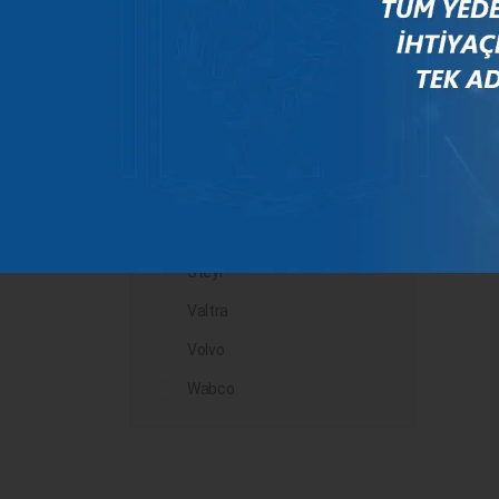
Mercedes
New Holland
Peugeot
Rauch
Renault
Scania
Steyr
Valtra
Volvo
Wabco