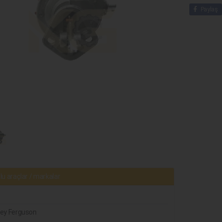
Paylaş
u araçlar / markalar
ey Ferguson