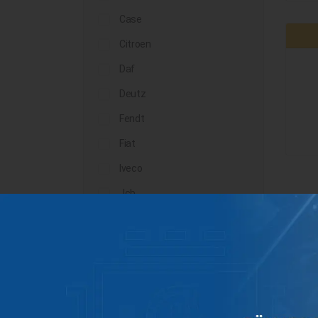
Case
Citroen
Daf
Deutz
Fendt
Fiat
Iveco
Jcb
John Deere
Landini
Lindner
Man
Massey Ferguson