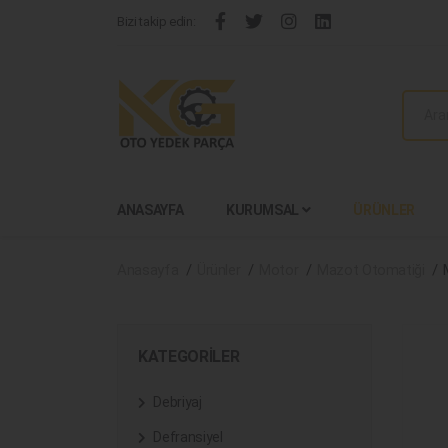
Bizi takip edin:
ANASAYFA
KURUMSAL
ÜRÜNLER
Anasayfa
Ürünler
Motor
Mazot Otomatiği
KATEGORILER
Debriyaj
Defransiyel