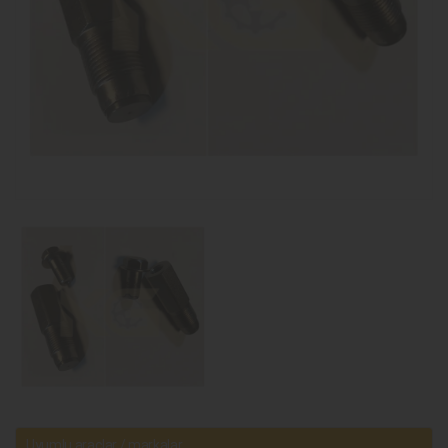
Uyumlu araçlar / markalar