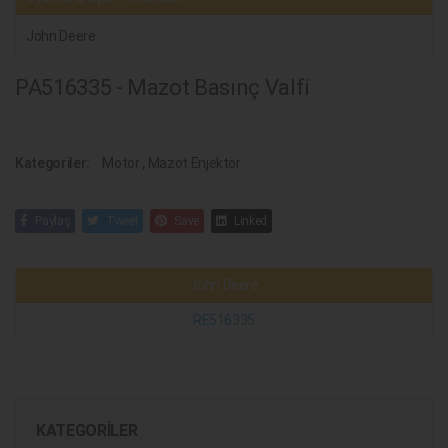
John Deere
PA516335 - Mazot Basınç Valfi
Kategoriler:
Motor
,
Mazot Enjektör
Paylaş
Tweet
Save
Linked
John Deere
RE516335
KATEGORILER