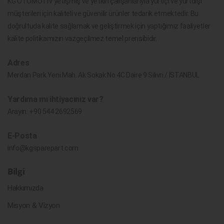
KG OTOMOTİV yetişmiş ve yetkin çalışanlarıyla yurtiçi ve yurtdışı
müşterileri için kaliteli ve güvenilir ürünler tedarik etmektedir. Bu
doğrultuda kalite sağlamak ve geliştirmek için yaptığımız faaliyetler
kalite politikamızın vazgeçilmez temel prensibidir.
Adres
Merdan Park Yeni Mah. Ak Sokak No.4C Daire 9 Silivri / İSTANBUL
Yardıma mı ihtiyacınız var?
Arayın:
+90 544 2692569
E-Posta
info@kgsparepart.com
Bilgi
Hakkımızda
Misyon & Vizyon