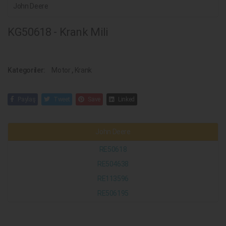
John Deere
KG50618 - Krank Mili
Kategoriler:
Motor
,
Krank
Paylaş
Tweet
Save
Linked
John Deere
RE50618
RE504638
RE113596
RE506195