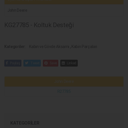
John Deere
KG27785 - Koltuk Desteği
Kategoriler:
Kabin ve Gövde Aksamı
,
Kabin Parçaları
Paylaş
Tweet
Save
Linked
John Deere
R27785
KATEGORILER