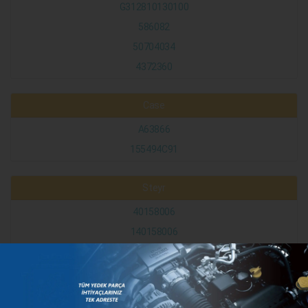
G312810130100
586082
50704034
4372360
Case
A63866
155494C91
Steyr
40158006
140158006
1-40-158-006