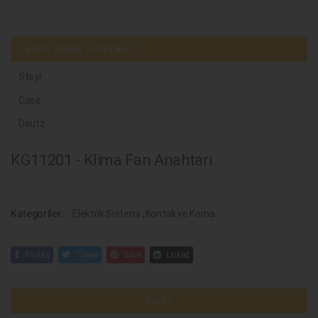
Uyumlu araçlar / markalar
Steyr
Case
Deutz
KG11201 - Klima Fan Anahtarı
Kategoriler:
Elektrik Sistemi
,
Kontak ve Korna
Paylaş
Tweet
Save
Linked
Deutz