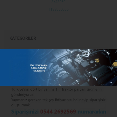
8418960
1188550066
KATEGORILER
MARKALAR