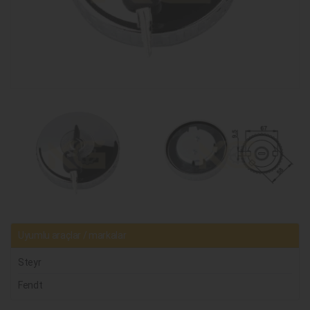
Uyumlu araçlar / markalar
Steyr
Fendt