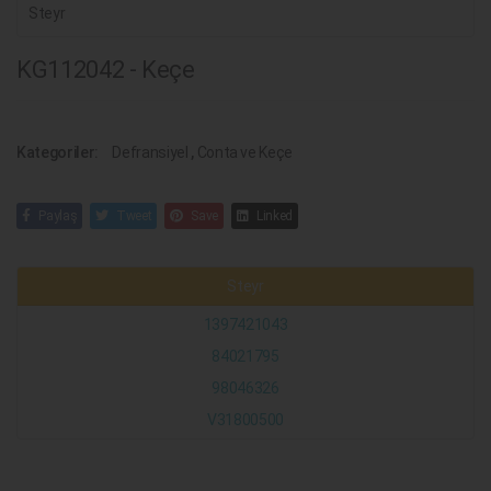
Steyr
KG112042 - Keçe
Kategoriler:
Defransiyel
,
Conta ve Keçe
Paylaş
Tweet
Save
Linked
Steyr
1397421043
84021795
98046326
V31800500