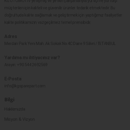
KG OTOMOTİV yetişmiş ve yetkin çalışanlarıyla yurtiçi ve yurtdışı
müşterileri için kaliteli ve güvenilir ürünler tedarik etmektedir. Bu
doğrultuda kalite sağlamak ve geliştirmek için yaptığımız faaliyetler
kalite politikamızın vazgeçilmez temel prensibidir.
Adres
Merdan Park Yeni Mah. Ak Sokak No.4C Daire 9 Silivri / İSTANBUL
Yardıma mı ihtiyacınız var?
Arayın:
+90 544 2692569
E-Posta
info@kgsparepart.com
Bilgi
Hakkımızda
Misyon & Vizyon