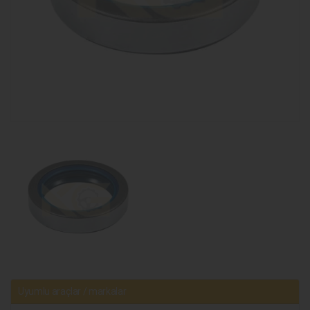
Uyumlu araçlar / markalar