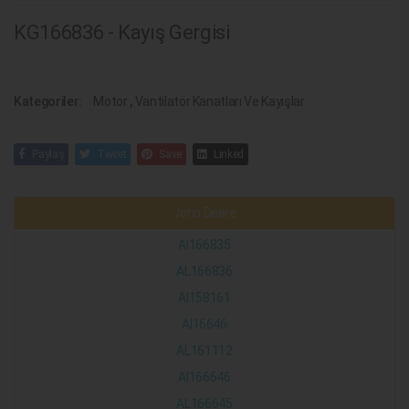
KG166836 - Kayış Gergisi
Kategoriler:
Motor
,
Vantilatör Kanatları Ve Kayışlar
Paylaş
Tweet
Save
Linked
John Deere
Al166835
AL166836
Al158161
Al16646
AL161112
Al166646
AL166645