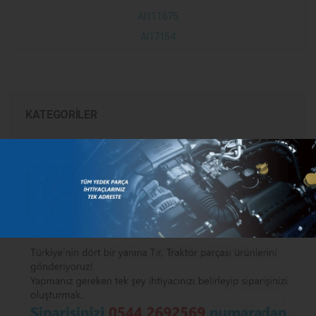
Al111675
Al17154
KATEGORILER
MARKALAR