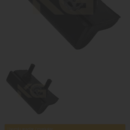
Uyumlu araçlar / markalar