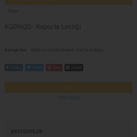
Steyr
KG09620 - Kaporta Lastiği
Kategoriler:
Kabin ve Gövde Aksamı
,
Conta ve Keçe
Paylaş
Tweet
Save
Linked
Steyr
1293130066
KATEGORILER