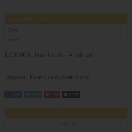
Uyumlu araçlar / markalar
Steyr
Fendt
KG30009 - İkaz Lamba Anahtarı
Kategoriler:
Elektrik Sistemi
,
Kontak ve Korna
Paylaş
Tweet
Save
Linked
Steyr
1135800086