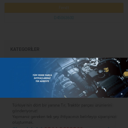
Fendt
D45063600
KATEGORILER
MARKALAR