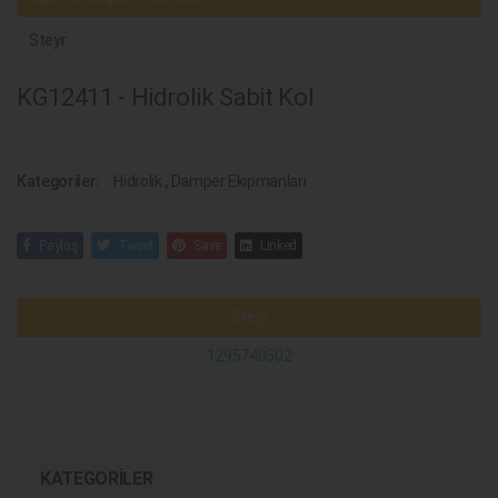
Steyr
KG12411 - Hidrolik Sabit Kol
Kategoriler:
Hidrolik
,
Damper Ekipmanları
Paylaş
Tweet
Save
Linked
Steyr
1295740502
KATEGORILER