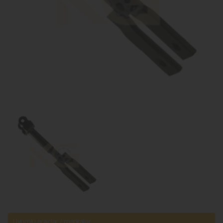
Uyumlu araçlar / markalar