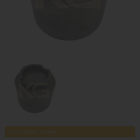
Uyumlu araçlar / markalar