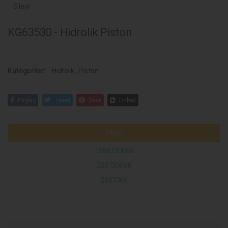
Steyr
KG63530 - Hidrolik Piston
Kategoriler:
Hidrolik
,
Piston
Paylaş
Tweet
Save
Linked
Steyr
1288730066
288730066
2887366