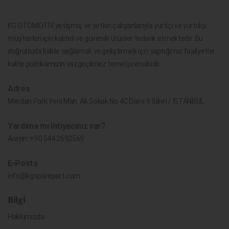
KG OTOMOTİV yetişmiş ve yetkin çalışanlarıyla yurtiçi ve yurtdışı
müşterileri için kaliteli ve güvenilir ürünler tedarik etmektedir. Bu
doğrultuda kalite sağlamak ve geliştirmek için yaptığımız faaliyetler
kalite politikamızın vazgeçilmez temel prensibidir.
Adres
Merdan Park Yeni Mah. Ak Sokak No.4C Daire 9 Silivri / İSTANBUL
Yardıma mı ihtiyacınız var?
Arayın:
+90 544 2692569
E-Posta
info@kgsparepart.com
Bilgi
Hakkımızda