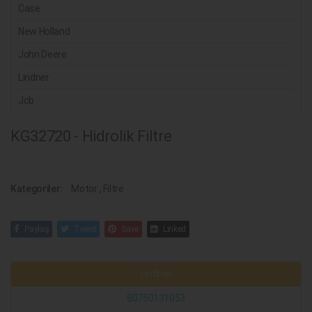
Case
New Holland
John Deere
Lindner
Jcb
KG32720 - Hidrolik Filtre
Kategoriler:
Motor
,
Filtre
Paylaş
Tweet
Save
Linked
Lindner
80750131053