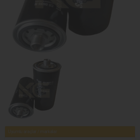
Uyumlu araçlar / markalar