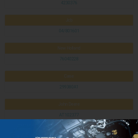
4230376
Jcb
04/801601
New Holland
76040228
Case
299380A1
John Deere
AT102377
AT140030
AT168989