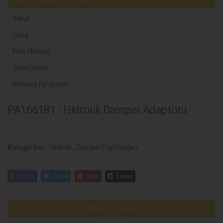
Steyr
Case
New Holland
John Deere
Massey Ferguson
PA166181 - Hidrolik Damper Adaptörü
Kategoriler:
Hidrolik
,
Damper Ekipmanları
Paylaş
Tweet
Save
Linked
Massey Ferguson