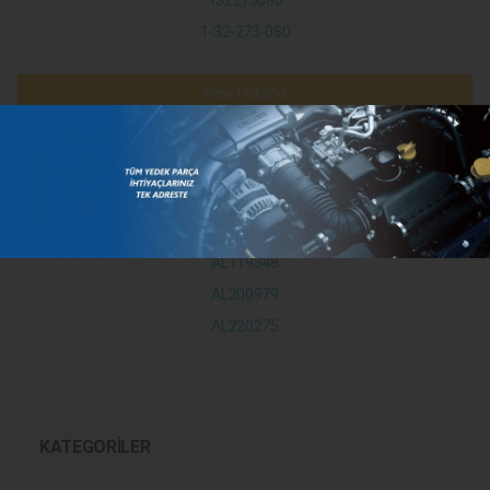
132273080
1-32-273-080
New Holland
47134599
John Deere
AL166181
AL119348
AL200979
AL220275
KATEGORILER