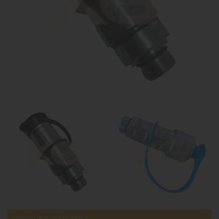
Uyumlu araçlar / markalar