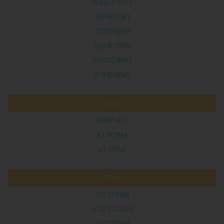
1696241M92
3384871M1
3772942M1
3384873M8
3905722M91
3794298M2
Case
87681471
87381944
5179558
Steyr
132273083
1-32-273-083