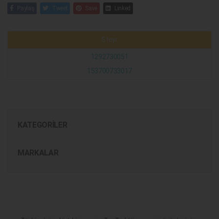
Paylaş
Tweet
Save
Linked
Steyr
1292730051
153700733017
KATEGORILER
MARKALAR