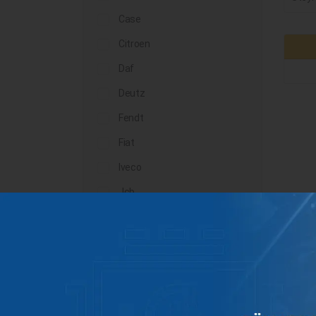
Case
Citroen
Daf
Deutz
Fendt
Fiat
Iveco
Jcb
John Deere
Landini
Lindner
Man
Massey Ferguson