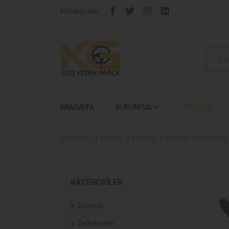
Bizi takip edin:
ANASAYFA
KURUMSAL
ÜRÜNLER
Anasayfa
Ürünler
Hidrolik
Damper Ekipmanları
KATEGORILER
Debriyaj
Defransiyel