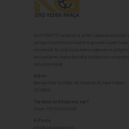
KG OTOMOTİV yetişmiş ve yetkin çalışanlarıyla yurtiçi 
yurtdışı müşterileri için kaliteli ve güvenilir ürünler tedar
etmektedir. Bu doğrultuda kalite sağlamak ve geliştir
için yaptığımız faaliyetler kalite politikamızın vazgeçil
temel prensibidir.
Adres
Merdan Park Yeni Mah. Ak Sokak No.4C Daire 9 Silivri /
İSTANBUL
Yardıma mı ihtiyacınız var?
Arayın:
+90 544 2692569
E-Posta
info@kgsparepart.com