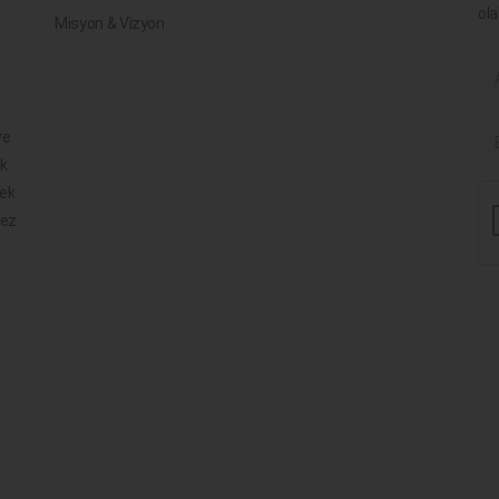
ola
Misyon & Vizyon
ve
ik
mek
mez