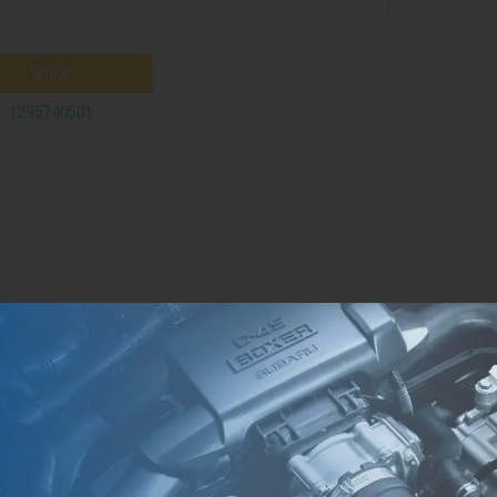
Steyr
1295740501