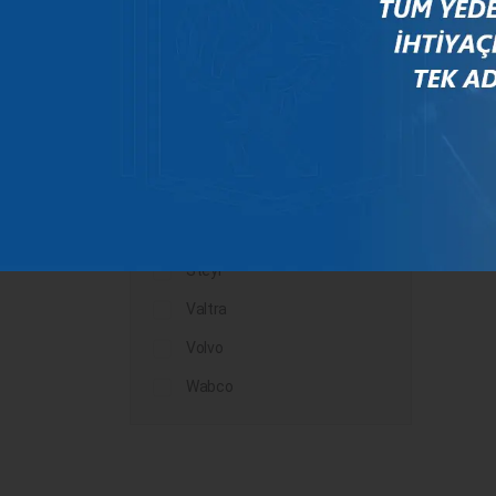
Mercedes
New Holland
Peugeot
Rauch
Renault
Scania
Steyr
Valtra
Volvo
Wabco