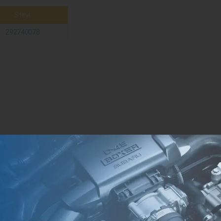
Steyr
292740078