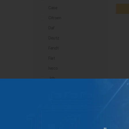
Case
Citroen
Daf
Deutz
Fendt
Fiat
Iveco
Jcb
John Deere
Landini
Lindner
Man
Massey Ferguson