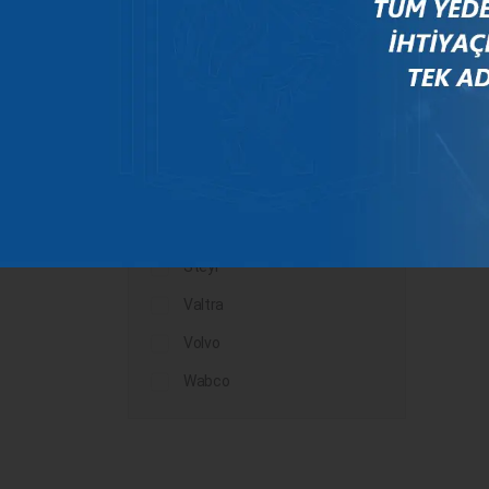
Mercedes
New Holland
Peugeot
Rauch
Renault
Scania
Steyr
Valtra
Volvo
Wabco