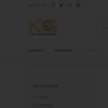
Bizi takip edin:
ANASAYFA
KURUMSAL
ÜRÜNLER
Anasayfa
Ürünler
Hidrolik
Damper Ekipmanları
KATEGORILER
Debriyaj
Defransiyel