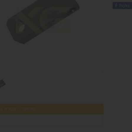
Paylaş
u araçlar / markalar