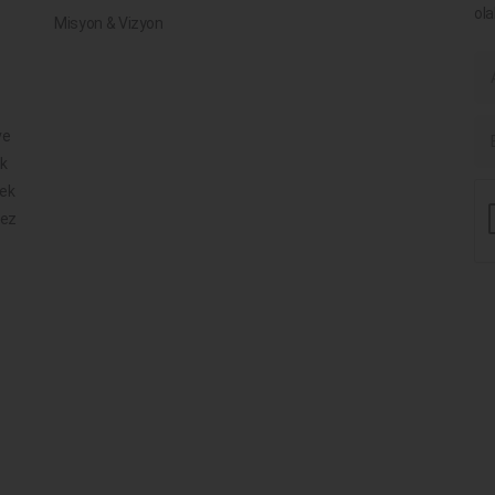
ola
Misyon & Vizyon
ve
ik
mek
mez