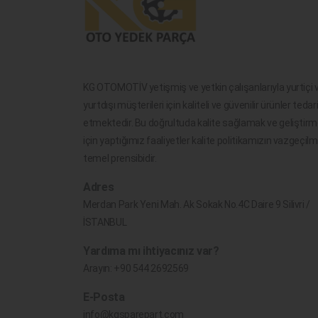
KG OTOMOTİV yetişmiş ve yetkin çalışanlarıyla yurtiçi 
yurtdışı müşterileri için kaliteli ve güvenilir ürünler tedar
etmektedir. Bu doğrultuda kalite sağlamak ve geliştir
için yaptığımız faaliyetler kalite politikamızın vazgeçil
temel prensibidir.
Adres
Merdan Park Yeni Mah. Ak Sokak No.4C Daire 9 Silivri /
İSTANBUL
Yardıma mı ihtiyacınız var?
Arayın:
+90 544 2692569
E-Posta
info@kgsparepart.com