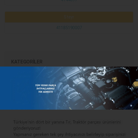
Steyr
41185190007
KATEGORILER
MARKALAR