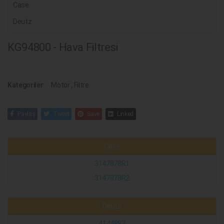
Case
Deutz
KG94800 - Hava Filtresi
Kategoriler:
Motor
,
Filtre
Paylaş
Tweet
Save
Linked
Case
3147878R1
3147878R2
Deutz
4144897