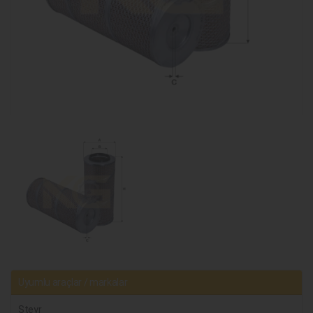
Uyumlu araçlar / markalar
Steyr