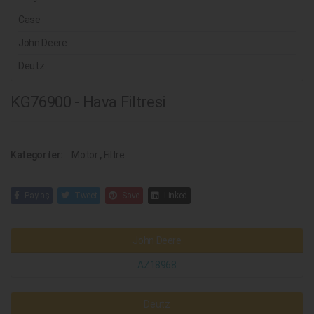
Case
John Deere
Deutz
KG76900 - Hava Filtresi
Kategoriler:
Motor
,
Filtre
Paylaş
Tweet
Save
Linked
John Deere
AZ18968
Deutz