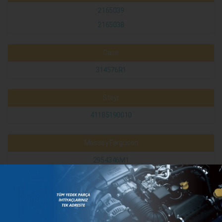
2165039
2165038
Case
314576R1
Steyr
41185190010
Massey Ferguson
2954346M1
KATEGORILER