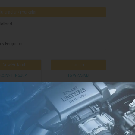
u araçlar / markalar
olland
ni
ey Ferguson
New Holland
Landini
C5NN11N500A
1679223M2
81806706
1679223M1
963417M2
888501M2