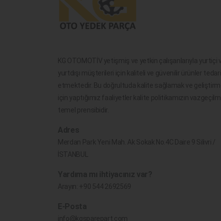
KG OTOMOTİV yetişmiş ve yetkin çalışanlarıyla yurtiçi 
yurtdışı müşterileri için kaliteli ve güvenilir ürünler tedar
etmektedir. Bu doğrultuda kalite sağlamak ve geliştir
için yaptığımız faaliyetler kalite politikamızın vazgeçil
temel prensibidir.
Adres
Merdan Park Yeni Mah. Ak Sokak No.4C Daire 9 Silivri /
İSTANBUL
Yardıma mı ihtiyacınız var?
Arayın:
+90 544 2692569
E-Posta
info@kgsparepart.com