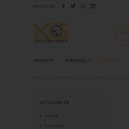
Bizi takip edin:
ANASAYFA
KURUMSAL
ÜRÜNLER
Anasayfa
Ürünler
Elektrik Sistemi
Kızdırma V
KATEGORILER
Debriyaj
Defransiyel