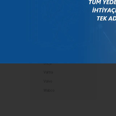
Mercedes
New Holland
Peugeot
Rauch
Renault
Scania
Steyr
Valtra
Volvo
Wabco