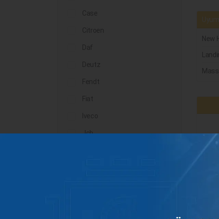
Case
Uyuml
Citroen
New H
Daf
Landi
Deutz
Mass
Fendt
Fiat
Iveco
Jcb
John Deere
Landini
Lindner
Man
Massey Ferguson