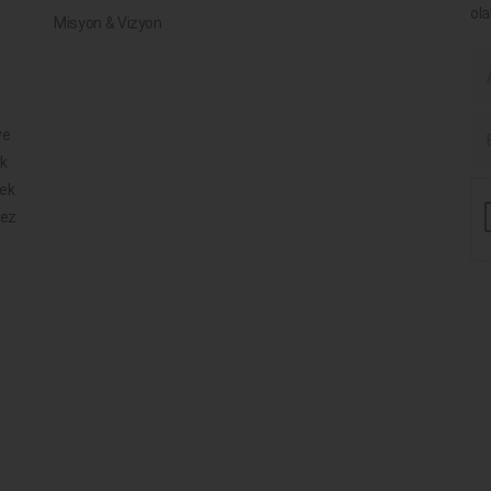
ola
Misyon & Vizyon
ve
ik
mek
mez