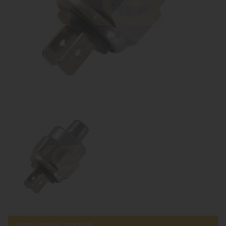
Uyumlu araçlar / markalar