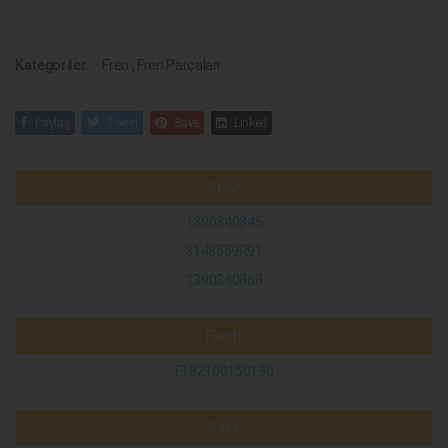
Kategoriler:
Fren
,
Fren Parçaları
Paylaş
Tweet
Save
Linked
Steyr
1390340845
3148559R91
1390340868
Fendt
F182100150190
Case