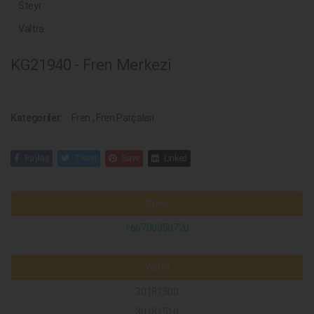
Steyr
Valtra
KG21940 - Fren Merkezi
Kategoriler:
Fren
,
Fren Parçaları
Paylaş
Tweet
Save
Linked
Steyr
166700350720
Valtra
30181500
30181510