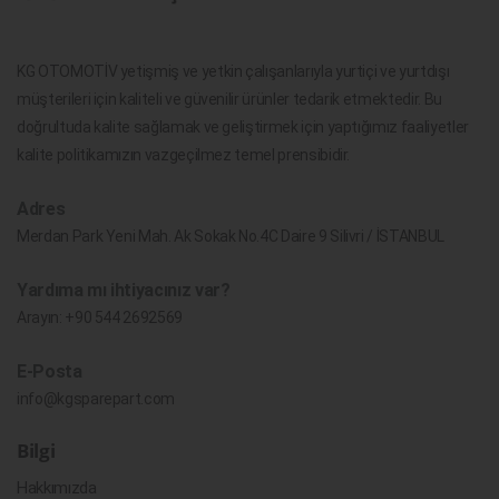
KG OTOMOTİV yetişmiş ve yetkin çalışanlarıyla yurtiçi ve yurtdışı
müşterileri için kaliteli ve güvenilir ürünler tedarik etmektedir. Bu
doğrultuda kalite sağlamak ve geliştirmek için yaptığımız faaliyetler
kalite politikamızın vazgeçilmez temel prensibidir.
Adres
Merdan Park Yeni Mah. Ak Sokak No.4C Daire 9 Silivri / İSTANBUL
Yardıma mı ihtiyacınız var?
Arayın:
+90 544 2692569
E-Posta
info@kgsparepart.com
Bilgi
Hakkımızda