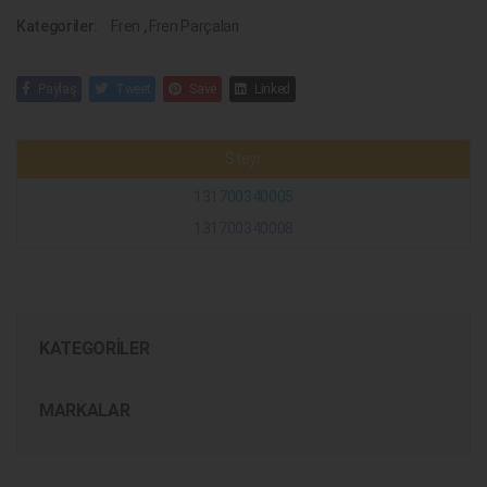
Kategoriler:
Fren
,
Fren Parçaları
Paylaş
Tweet
Save
Linked
Steyr
131700340005
131700340008
KATEGORILER
MARKALAR