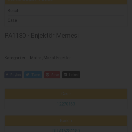
Bosch
Case
PA1180 - Enjektör Memesi
Kategoriler:
Motor
,
Mazot Enjektör
Paylaş
Tweet
Save
Linked
Case
12270163
Bosch
DLLA152S1180