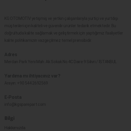
KG OTOMOTİV yetişmiş ve yetkin çalışanlarıyla yurtiçi ve yurtdışı
müşterileri için kaliteli ve güvenilir ürünler tedarik etmektedir. Bu
doğrultuda kalite sağlamak ve geliştirmek için yaptığımız faaliyetler
kalite politikamızın vazgeçilmez temel prensibidir.
Adres
Merdan Park Yeni Mah. Ak Sokak No.4C Daire 9 Silivri / İSTANBUL
Yardıma mı ihtiyacınız var?
Arayın:
+90 544 2692569
E-Posta
info@kgsparepart.com
Bilgi
Hakkımızda