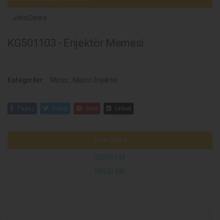
John Deere
KG501103 - Enjektör Memesi
Kategoriler:
Motor
,
Mazot Enjektör
Paylaş
Tweet
Save
Linked
John Deere
SE501103
RE531436