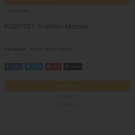
John Deere
KG501927 - Enjektör Memesi
Kategoriler:
Motor
,
Mazot Enjektör
Paylaş
Tweet
Save
Linked
John Deere
SE501927
DZ100216