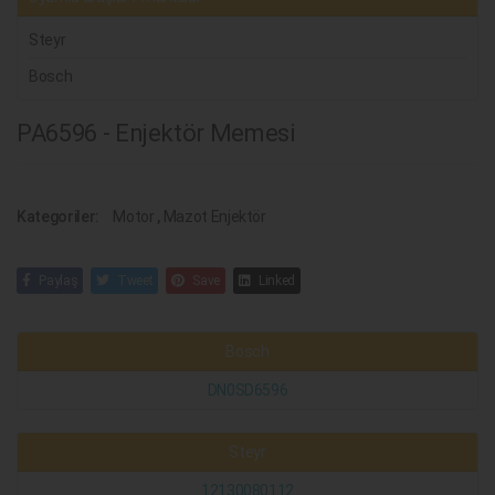
Steyr
Bosch
PA6596 - Enjektör Memesi
Kategoriler:
Motor
,
Mazot Enjektör
Paylaş
Tweet
Save
Linked
Bosch
DN0SD6596
Steyr
12130080112