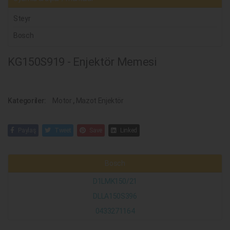
Steyr
Bosch
KG150S919 - Enjektör Memesi
Kategoriler:
Motor
,
Mazot Enjektör
Paylaş
Tweet
Save
Linked
Bosch
D1LMK150/21
DLLA150S396
0433271164