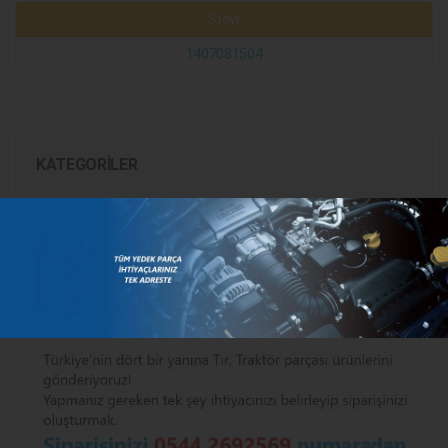
Steyr
1407081504
KATEGORILER
MARKALAR