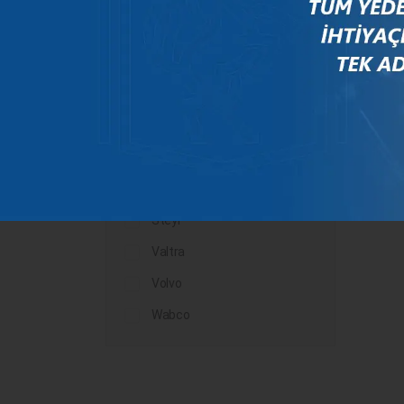
Mercedes
New Holland
Peugeot
Rauch
Renault
Scania
Steyr
Valtra
Volvo
Wabco