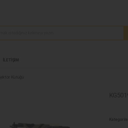
İLETIŞIM
jektör Kütüğü
KG5019
Kategorile