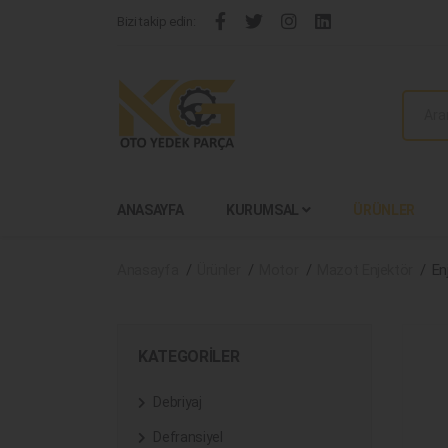
Bizi takip edin:
ANASAYFA
KURUMSAL
ÜRÜNLER
Anasayfa
Ürünler
Motor
Mazot Enjektör
En
KATEGORILER
Debriyaj
Defransiyel