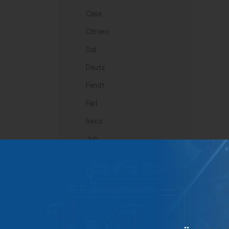
Case
Citroen
Daf
Deutz
Fendt
Fiat
Iveco
Jcb
John Deere
Landini
Lindner
Man
Massey Ferguson