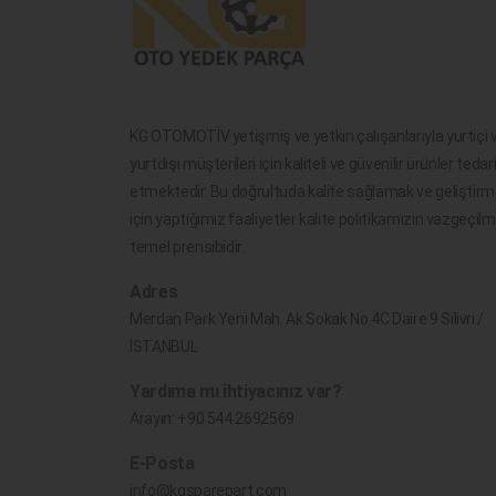
KG OTOMOTİV yetişmiş ve yetkin çalışanlarıyla yurtiçi 
yurtdışı müşterileri için kaliteli ve güvenilir ürünler tedar
etmektedir. Bu doğrultuda kalite sağlamak ve geliştir
için yaptığımız faaliyetler kalite politikamızın vazgeçil
temel prensibidir.
Adres
Merdan Park Yeni Mah. Ak Sokak No.4C Daire 9 Silivri /
İSTANBUL
Yardıma mı ihtiyacınız var?
Arayın:
+90 544 2692569
E-Posta
info@kgsparepart.com