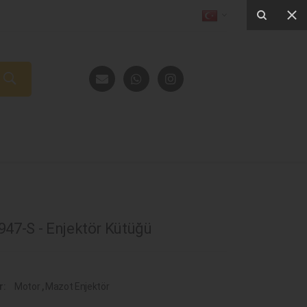
47-S - Enjektör Kütüğü
r:
Motor
,
Mazot Enjektör