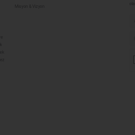
ola
Misyon & Vizyon
ve
ik
mek
mez