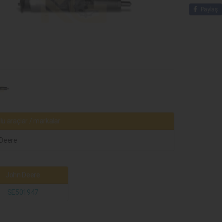
Paylaş
u araçlar / markalar
Deere
John Deere
SE501947