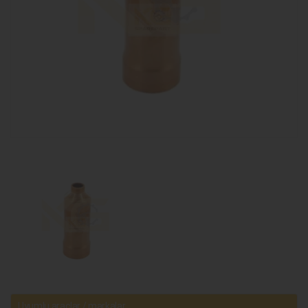
Uyumlu araçlar / markalar