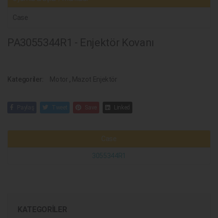
Case
PA3055344R1 - Enjektör Kovanı
Kategoriler:
Motor
,
Mazot Enjektör
Paylaş
Tweet
Save
Linked
Case
3055344R1
KATEGORILER