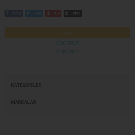
Paylaş
Tweet
Save
Linked
Steyr
1390350055
1288350017
KATEGORILER
MARKALAR