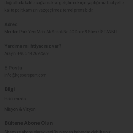
doğrultuda kalite sağlamak ve geliştirmek için yaptığımız faaliyetler
kalite politikamızın vazgeçilmez temel prensibidir.
Adres
Merdan Park Yeni Mah. Ak Sokak No.4C Daire 9 Silivri / İSTANBUL
Yardıma mı ihtiyacınız var?
Arayın:
+90 544 2692569
E-Posta
info@kgsparepart.com
Bilgi
Hakkımızda
Misyon & Vizyon
Bültene Abone Olun
Sitemize abone olarak yeni ürünlerden haberdar olabilirsiniz.