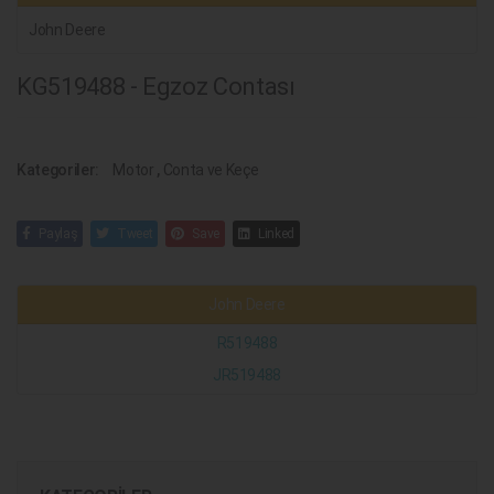
John Deere
KG519488 - Egzoz Contası
Kategoriler:
Motor
,
Conta ve Keçe
Paylaş
Tweet
Save
Linked
John Deere
R519488
JR519488