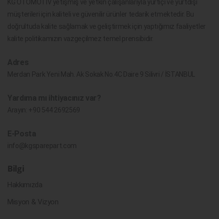
KG OTOMOTİV yetişmiş ve yetkin çalışanlarıyla yurtiçi ve yurtdışı
müşterileri için kaliteli ve güvenilir ürünler tedarik etmektedir. Bu
doğrultuda kalite sağlamak ve geliştirmek için yaptığımız faaliyetler
kalite politikamızın vazgeçilmez temel prensibidir.
Adres
Merdan Park Yeni Mah. Ak Sokak No.4C Daire 9 Silivri / İSTANBUL
Yardıma mı ihtiyacınız var?
Arayın:
+90 544 2692569
E-Posta
info@kgsparepart.com
Bilgi
Hakkımızda
Misyon & Vizyon