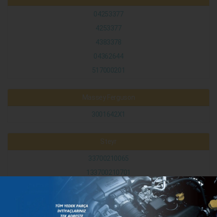
04253377
4253377
4383378
04362644
517000201
Massey Ferguson
3001642X1
Steyr
33700210065
133700210701
33700210701