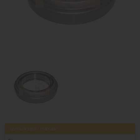
Uyumlu araçlar / markalar