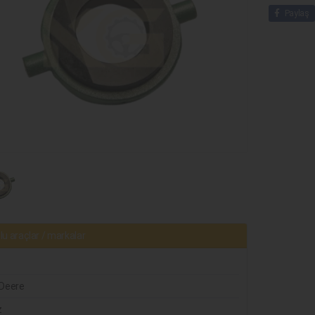
Paylaş
u araçlar / markalar
Deere
z