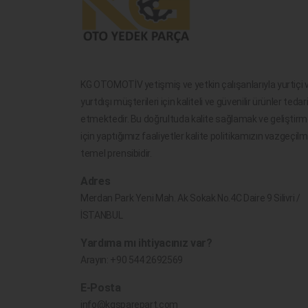
KG OTOMOTİV yetişmiş ve yetkin çalışanlarıyla yurtiçi 
yurtdışı müşterileri için kaliteli ve güvenilir ürünler tedar
etmektedir. Bu doğrultuda kalite sağlamak ve geliştir
için yaptığımız faaliyetler kalite politikamızın vazgeçil
temel prensibidir.
Adres
Merdan Park Yeni Mah. Ak Sokak No.4C Daire 9 Silivri /
İSTANBUL
Yardıma mı ihtiyacınız var?
Arayın:
+90 544 2692569
E-Posta
info@kgsparepart.com