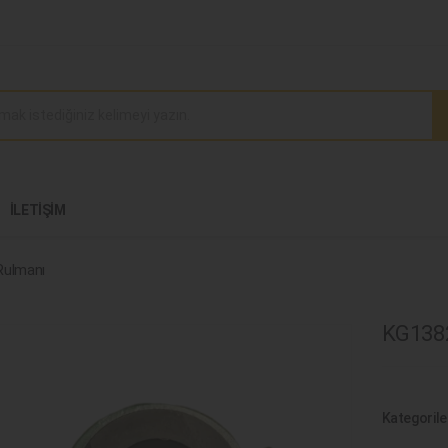
İLETIŞIM
 Rulmanı
KG1382
Kategorile