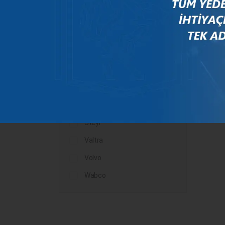
Mercedes
New Holland
Peugeot
Rauch
Renault
Scania
Steyr
Valtra
Volvo
Wabco