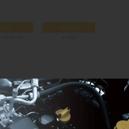
Fendt
John Deere
.100.100.030
AL13823