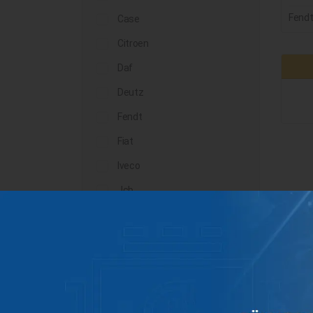
Fend
Case
Citroen
Daf
Deutz
Fendt
Fiat
Iveco
Jcb
John Deere
Landini
Lindner
Man
Massey Ferguson