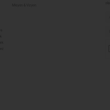
ola
Misyon & Vizyon
ve
ik
mek
mez