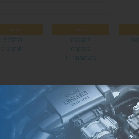
t
Case
Deutz
715575R11
06238387
F040
3136858R11
01062383
1111430056000