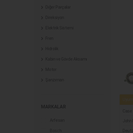
Diğer Parçalar
Direksiyon
Elektrik Sistemi
Fren
Hidrolik
Kabin ve Gövde Aksamı
Motor
Şanzıman
Uyuml
MARKALAR
Case
Arfesan
John 
Bosch
Deut