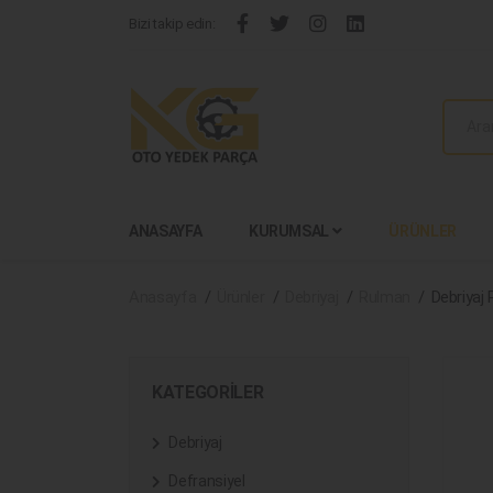
Bizi takip edin:
ANASAYFA
KURUMSAL
ÜRÜNLER
Anasayfa
Ürünler
Debriyaj
Rulman
Debriyaj
KATEGORILER
Debriyaj
Defransiyel