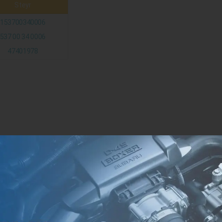
Steyr
153700340006
537 00 34 0006
47401978