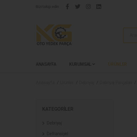
Bizi takip edin:
ANASAYFA
KURUMSAL
ÜRÜNLER
Anasayfa
Ürünler
Debriyaj
Debriyaj Parçaları
KATEGORILER
Debriyaj
Defransiyel