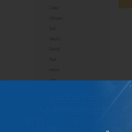
Case
Citroen
Daf
Deutz
Fendt
Fiat
Iveco
Jcb
John Deere
Landini
Lindner
Man
Massey Ferguson