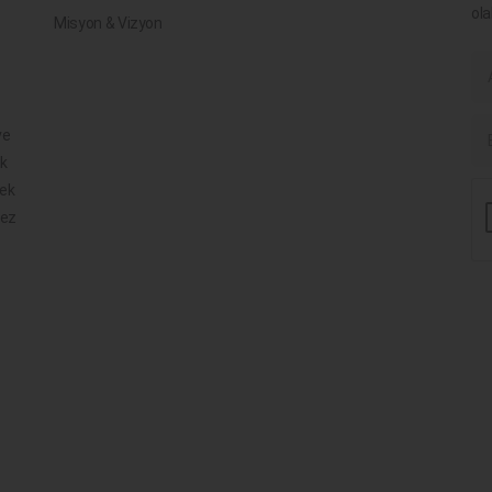
ola
Misyon & Vizyon
ve
ik
mek
mez