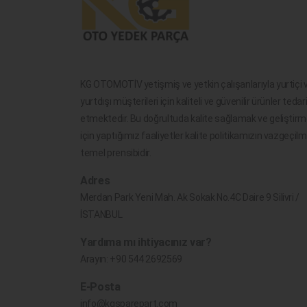
KG OTOMOTİV yetişmiş ve yetkin çalışanlarıyla yurtiçi 
yurtdışı müşterileri için kaliteli ve güvenilir ürünler tedar
etmektedir. Bu doğrultuda kalite sağlamak ve geliştir
için yaptığımız faaliyetler kalite politikamızın vazgeçil
temel prensibidir.
Adres
Merdan Park Yeni Mah. Ak Sokak No.4C Daire 9 Silivri /
İSTANBUL
Yardıma mı ihtiyacınız var?
Arayın:
+90 544 2692569
E-Posta
info@kgsparepart.com