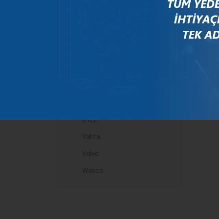
Mercedes
New Holland
Peugeot
Rauch
Renault
Scania
Steyr
Valtra
Volvo
Wabco