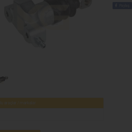
Paylaş
u araçlar / markalar