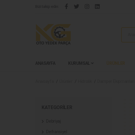
Bizi takip edin:
ANASAYFA
KURUMSAL
ÜRÜNLER
Anasayfa
Ürünler
Hidrolik
Damper Ekipmanları
KATEGORILER
Debriyaj
Defransiyel