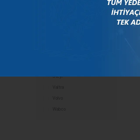
Mercedes
New Holland
Peugeot
Rauch
Renault
Scania
Steyr
Valtra
Volvo
Wabco