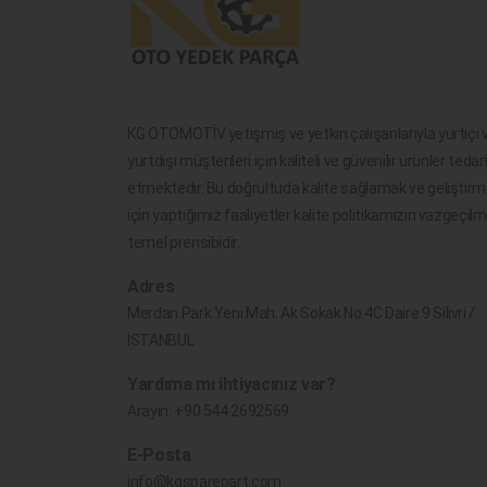
KG OTOMOTİV yetişmiş ve yetkin çalışanlarıyla yurtiçi 
yurtdışı müşterileri için kaliteli ve güvenilir ürünler tedar
etmektedir. Bu doğrultuda kalite sağlamak ve geliştir
için yaptığımız faaliyetler kalite politikamızın vazgeçil
temel prensibidir.
Adres
Merdan Park Yeni Mah. Ak Sokak No.4C Daire 9 Silivri /
İSTANBUL
Yardıma mı ihtiyacınız var?
Arayın:
+90 544 2692569
E-Posta
info@kgsparepart.com