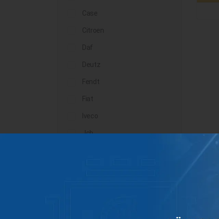
Case
Citroen
Daf
Deutz
Fendt
Fiat
Iveco
Jcb
John Deere
Landini
Lindner
Man
Massey Ferguson