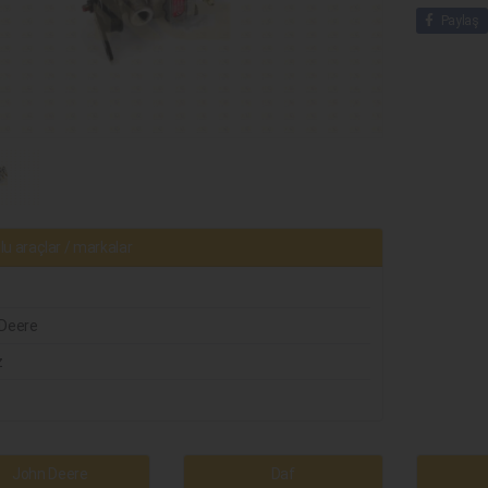
Paylaş
u araçlar / markalar
Deere
z
John Deere
Daf