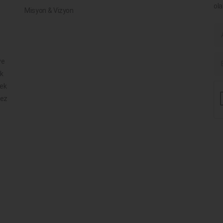
ola
Misyon & Vizyon
ve
ik
mek
mez