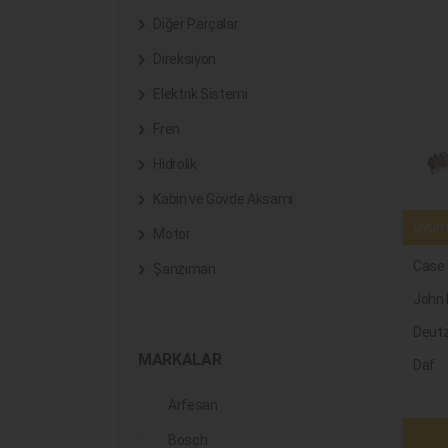
Diğer Parçalar
Direksiyon
Elektrik Sistemi
Fren
Hidrolik
Kabin ve Gövde Aksamı
Uyuml
Motor
Case
Şanzıman
John 
Deut
MARKALAR
Daf
Arfesan
Bosch