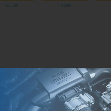
AL68580
1518880