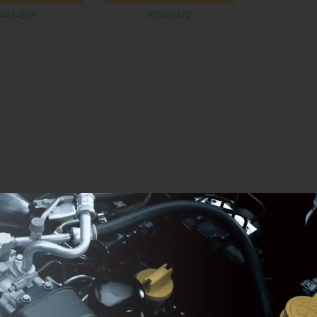
4414589
87340472