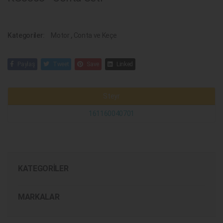
Kategoriler:
Motor
,
Conta ve Keçe
Paylaş
Tweet
Save
Linked
Steyr
161160040701
KATEGORILER
MARKALAR