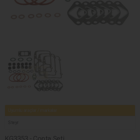
Uyumlu araçlar / markalar
Steyr
KG3353 - Conta Seti