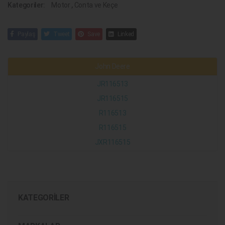
Kategoriler:
Motor
,
Conta ve Keçe
Paylaş
Tweet
Save
Linked
John Deere
JR116513
JR116515
R116513
R116515
JXR116515
KATEGORILER