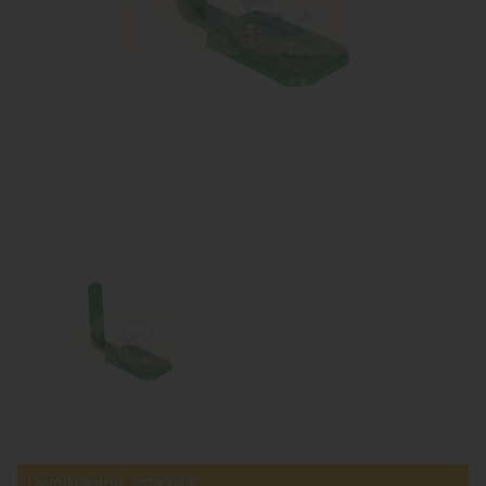
Uyumlu araçlar / markalar