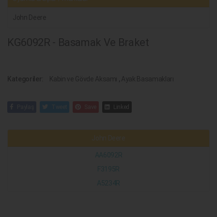
John Deere
KG6092R - Basamak Ve Braket
Kategoriler:
Kabin ve Gövde Aksamı
,
Ayak Basamakları
Paylaş
Tweet
Save
Linked
John Deere
AA6092R
F3195R
A5234R