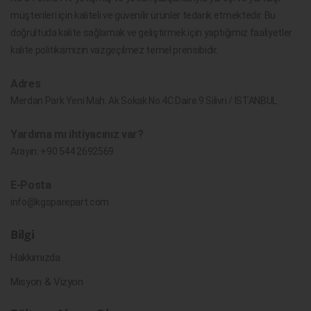
müşterileri için kaliteli ve güvenilir ürünler tedarik etmektedir. Bu
doğrultuda kalite sağlamak ve geliştirmek için yaptığımız faaliyetler
kalite politikamızın vazgeçilmez temel prensibidir.
Adres
Merdan Park Yeni Mah. Ak Sokak No.4C Daire 9 Silivri / İSTANBUL
Yardıma mı ihtiyacınız var?
Arayın:
+90 544 2692569
E-Posta
info@kgsparepart.com
Bilgi
Hakkımızda
Misyon & Vizyon