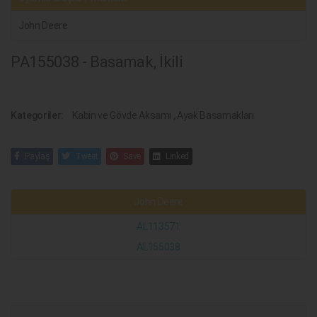
John Deere
PA155038 - Basamak, İkili
Kategoriler:
Kabin ve Gövde Aksamı
,
Ayak Basamakları
Paylaş
Tweet
Save
Linked
John Deere
AL113571
AL155038