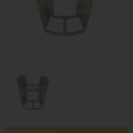
Uyumlu araçlar / markalar