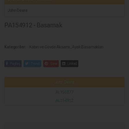
John Deere
PA154912 - Basamak
Kategoriler:
Kabin ve Gövde Aksamı
,
Ayak Basamakları
Paylaş
Tweet
Save
Linked
John Deere
AL156877
AL154912