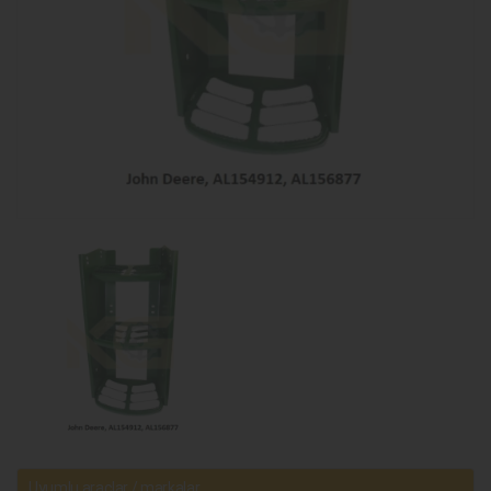
Uyumlu araçlar / markalar