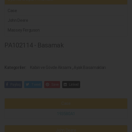
Case
John Deere
Massey Ferguson
PA102114 - Basamak
Kategoriler:
Kabin ve Gövde Aksamı
,
Ayak Basamakları
Paylaş
Tweet
Save
Linked
Case
193580A1
John Deere