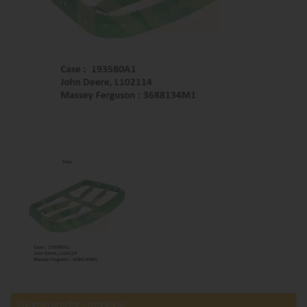
Uyumlu araçlar / markalar