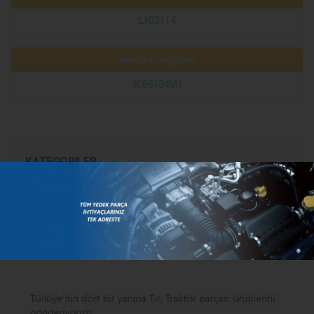
L102114
Massey Ferguson
3686134M1
KATEGORILER
MARKALAR