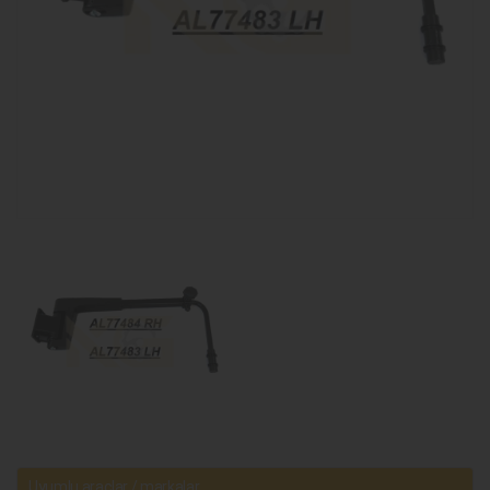
Uyumlu araçlar / markalar