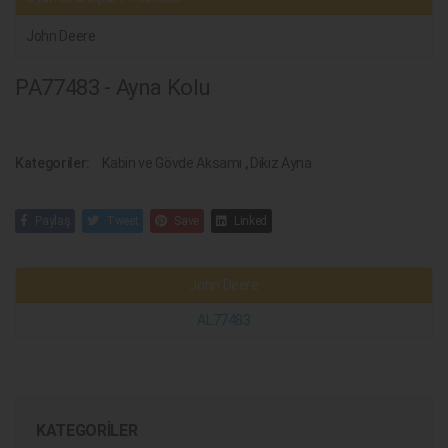
John Deere
PA77483 - Ayna Kolu
Kategoriler:
Kabin ve Gövde Aksamı
,
Dikiz Ayna
Paylaş
Tweet
Save
Linked
John Deere
AL77483
KATEGORILER