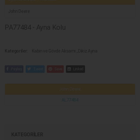
John Deere
PA77484 - Ayna Kolu
Kategoriler:
Kabin ve Gövde Aksamı
,
Dikiz Ayna
Paylaş
Tweet
Save
Linked
John Deere
AL77484
KATEGORILER