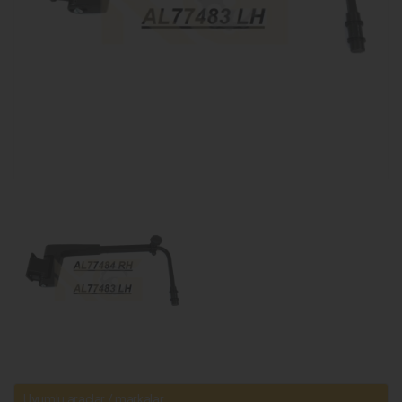
Uyumlu araçlar / markalar