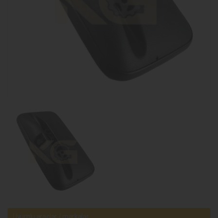
Uyumlu araçlar / markalar