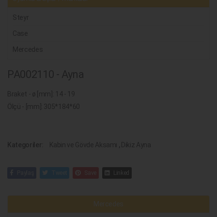
Steyr
Case
Mercedes
PA002110 - Ayna
Braket - ø [mm]: 14 - 19
Ölçü - [mm]: 305*184*60
Kategoriler:
Kabin ve Gövde Aksamı
,
Dikiz Ayna
Paylaş
Tweet
Save
Linked
Mercedes