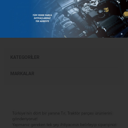
Steyr
47106820
1-34-677-017
KATEGORILER
MARKALAR