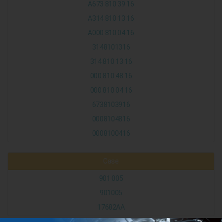
A673 810 39 16
A314 810 13 16
A000 810 04 16
3148101316
314 810 13 16
000 810 48 16
000 810 04 16
6738103916
0008104816
0008100416
Case
901 005
901005
17682AA