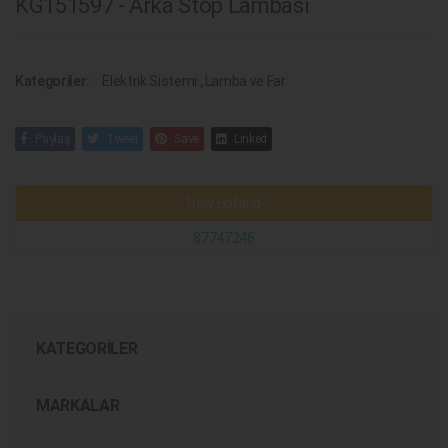
KG151597 - Arka Stop Lambası
Kategoriler:
Elektrik Sistemi
,
Lamba ve Far
Paylaş
Tweet
Save
Linked
New Holland
87747246
KATEGORILER
MARKALAR