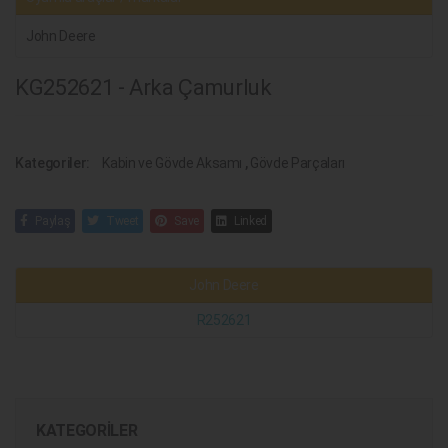
John Deere
KG252621 - Arka Çamurluk
Kategoriler:
Kabin ve Gövde Aksamı
,
Gövde Parçaları
Paylaş
Tweet
Save
Linked
John Deere
R252621
KATEGORILER