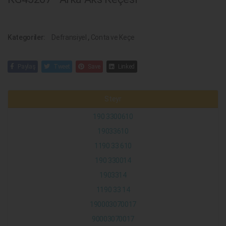
Kategoriler:
Defransiyel
,
Conta ve Keçe
Paylaş
Tweet
Save
Linked
Steyr
190 3300610
19033610
1190 33 610
190 330014
1903314
1190 33 14
190003070017
90003070017