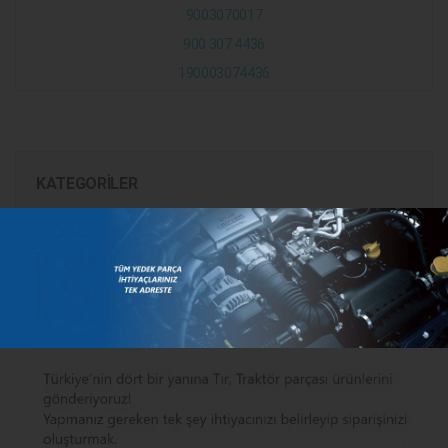
9003070017
900 307 4436
190003074436
KATEGORILER
MARKALAR